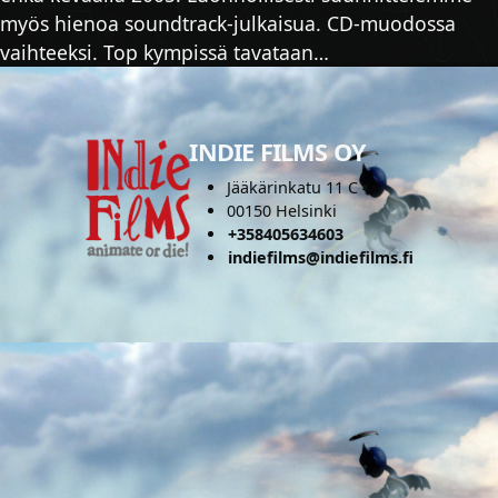
myös hienoa soundtrack-julkaisua. CD-muodossa
vaihteeksi. Top kympissä tavataan…
INDIE FILMS OY
Jääkärinkatu 11 C 46
00150 Helsinki
+358405634603
indiefilms@indiefilms.fi