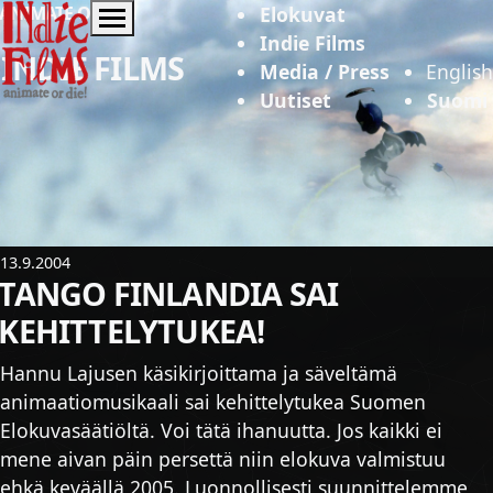
Indie Films
ANIMATE OR DIE!
Elokuvat
Indie Films
INDIE FILMS
Media / Press
English
Uutiset
Suomi
13.9.2004
TANGO FINLANDIA SAI
KEHITTELYTUKEA!
Hannu Lajusen käsikirjoittama ja säveltämä
animaatiomusikaali sai kehittelytukea Suomen
Elokuvasäätiöltä. Voi tätä ihanuutta. Jos kaikki ei
mene aivan päin persettä niin elokuva valmistuu
ehkä keväällä 2005. Luonnollisesti suunnittelemme