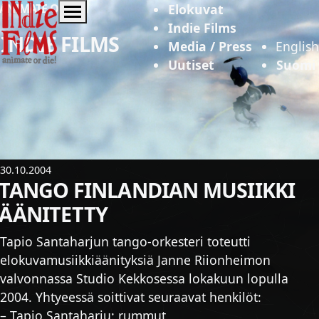
Indie Films
ANIMATE OR DIE!
Elokuvat
Indie Films
INDIE FILMS
Media / Press
English
Uutiset
Suomi
30.10.2004
TANGO FINLANDIAN MUSIIKKI
ÄÄNITETTY
Tapio Santaharjun tango-orkesteri toteutti
elokuvamusiikkiäänityksiä Janne Riionheimon
valvonnassa Studio Kekkosessa lokakuun lopulla
2004. Yhtyeessä soittivat seuraavat henkilöt:
– Tapio Santaharju: rummut