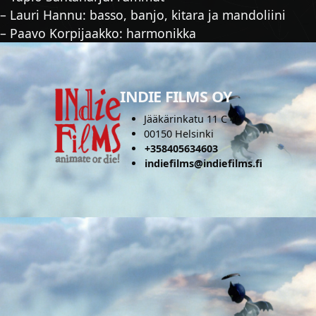
– Lauri Hannu: basso, banjo, kitara ja mandoliini
– Paavo Korpijaakko: harmonikka
INDIE FILMS OY
Jääkärinkatu 11 C 46
00150 Helsinki
+358405634603
indiefilms@indiefilms.fi