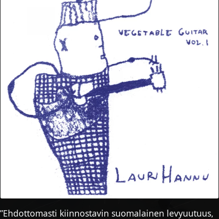
Ehdottomasti kiinnostavin suomalainen levyuutuus,