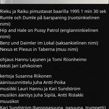
Rieku ja Raiku pimustavat baarilla 1995 1 min 30 sek
Rumle och Dumle på barspaning (ruotsinkielinen
nimi)
Hip and Hale on Pussy Patrol (englanninkielinen
nimi)
Benz und Daimler im Lokal (saksankielinen nimi)
Nexus et Plexus in Taberna (muu nimi)
ohjaus Hannu Lajunen ja Tomi Riionheimo
teksti Jari Lehikoinen
kertoja Susanna Riikonen
äänisuunnittelu Juha Antti-Poika
musiikki Lauri Hannu ja Kari Sundström
musiikin äänitys Juha Sipilä, Antti Rislakki
muusikot
Kari Sundström (bassopasuuna, pasuuna, trumpetti)