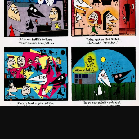
Sarjakuva julkaistiin alunperin Ylioppilaslehdessä ja
sittemmin Tiputarhan kuvakirja -albumissa (Jalava)