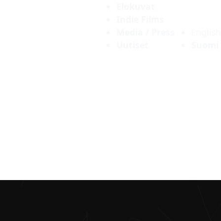
Elokuvat
Indie Films
Media / Press
English
Uutiset
Suomi