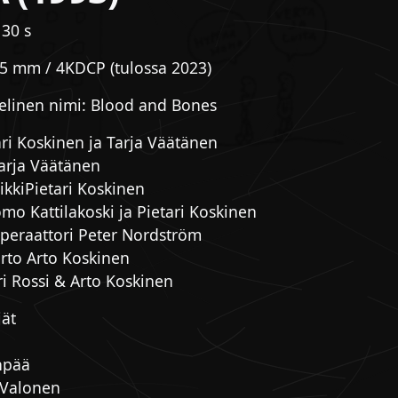
 30 s
35 mm / 4KDCP (tulossa 2023)
elinen nimi: Blood and Bones
ari Koskinen ja Tarja Väätänen
arja Väätänen
ikkiPietari Koskinen
mo Kattilakoski ja Pietari Koskinen
operaattori Peter Nordström
irto Arto Koskinen
ri Rossi & Arto Koskinen
jät
npää
 Valonen