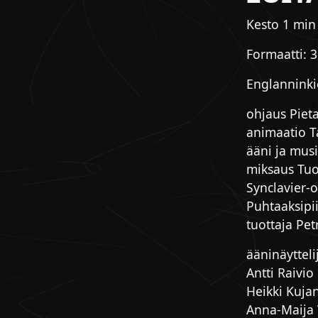
Kesto 1 min
Formaatti: 
Englanninki
ohjaus Piet
animaatio T
ääni ja musi
miksaus Tuo
Synclavier-
Puhtaaksipi
tuottaja Pet
ääninäytteli
Antti Raivio
Heikki Kuja
Anna-Maija