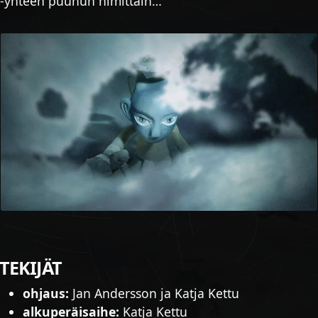
-yhteen puuhun nimittäin…
TEKIJÄT
ohjaus:
Jan Andersson ja Katja Kettu
alkuperäisaihe:
Katja Kettu