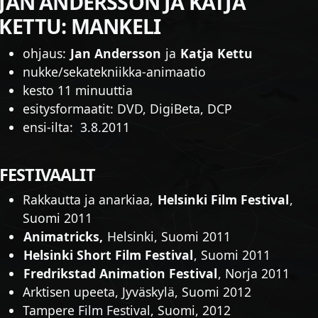
JAN ANDERSSON JA KATJA
KETTU: MANKELI
ohjaus:
Jan Andersson
ja
Katja Kettu
nukke/sekatekniikka-animaatio
kesto 11 minuuttia
esitysformaatit: DVD, DigiBeta, DCP
ensi-ilta: 3.8.2011
FESTIVAALIT
Rakkautta ja anarkiaa,
Helsinki Film Festival
,
Suomi 2011
Animatricks,
Helsinki, Suomi 2011
Helsinki Short Film Festival
, Suomi 2011
Fredrikstad Animation Festival
, Norja 2011
Arktisen upeeta, Jyväskylä, Suomi 2012
Tampere Film Festival, Suomi, 2012