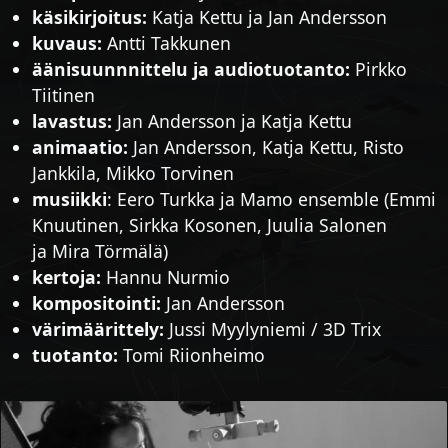
käsikirjoitus:
Katja Kettu ja Jan Andersson
kuvaus:
Antti Takkunen
äänisuunnnittelu ja audiotuotanto:
Pirkko
Tiitinen
lavastus:
Jan Andersson ja Katja Kettu
animaatio:
Jan Andersson, Katja Kettu, Risto
Jankkila, Mikko Torvinen
musiikki
: Eero Turkka ja Mamo ensemble (Emmi
Knuutinen, Sirkka Kosonen, Juulia Salonen
ja Mira Törmälä)
kertoja:
Hannu Nurmio
kompositointi:
Jan Andersson
värimäärittely:
Jussi Myylyniemi / 3D Trix
tuotanto:
Tomi Riionheimo