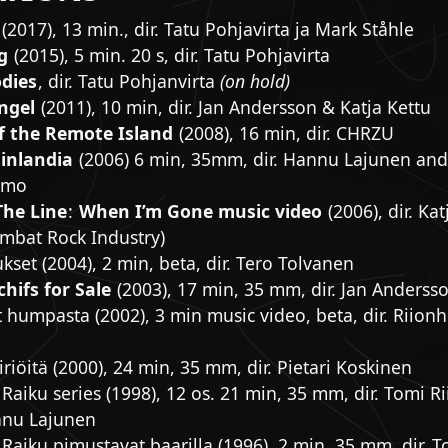
(2017), 13 min., dir. Tatu Pohjavirta ja Mark Ståhle
g
(2015), 5 min. 20 s, dir. Tatu Pohjavirta
odies
, dir. Tatu Pohjanvirta
(on hold)
ngel
(2011), 10 min, dir. Jan Andersson & Katja Kettu
f the Remote Island
(2008), 16 min, dir. CHRZU
inlandia
(2006) 6 min, 35mm, dir. Hannu Lajunen an
imo
The Line
:
When I’m Gone music video
(2006), dir. Kat
ombat Rock Industry)
set (2004), 2 min, beta, dir. Tero Tolvanen
hifs for Sale
(2003), 17 min, 35 mm, dir. Jan Anderss
t humpasta (2002), 3 min music video, beta, dir. Riio
riöitä (2000), 24 min, 35 mm, dir. Pietari Koskinen
 Raiku series (1998), 12 os. 21 min, 35 mm, dir. Tomi 
nu Lajunen
 Raiku pimustavat baarilla (1996), 2 min, 35 mm, dir. 