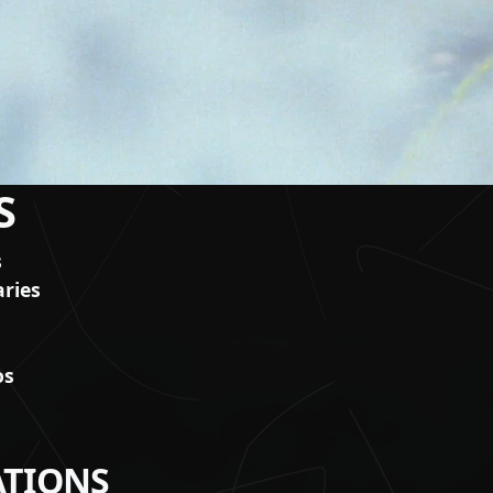
S
s
ries
os
TIONS