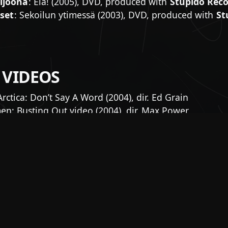
iljoona
: Elä! (2005), DVD, produced with
Stupido Rec
iset
: Sekoilun ytimessä (2003), DVD, produced with
St
s
 VIDEOS
rctica: Don’t Say A Word (2004), dir. Ed Grain
n: Busting Out video (2004), dir. Max Power
 Bitter Sweet (2004), dir. Ed Grain
 Death Unlimited (2004), dir. Ed Grain
en Of Bodom
: Sixpounder (2003), dir. Ed Grain
set: Keväthumppa (2003), dir. Pekka Jokinen
INDIE FILMS OY
Jääkärinkatu 11 C 46