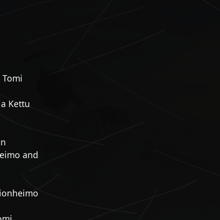
d Tomi
ja Kettu
on
nheimo and
Riionheimo
Tomi