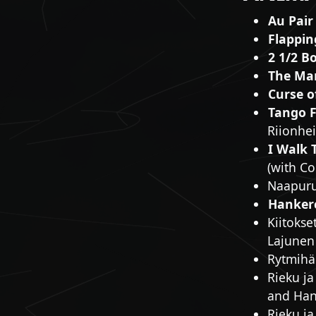
Au Pair
Flappin
2 1/2 B
The Ma
Curse o
Tango F
Riionhe
I Walk 
(with C
Naapuruk
Hankerc
Kiitokse
Lajunen
Rytmihäi
Rieku ja
and Han
Rieku ja