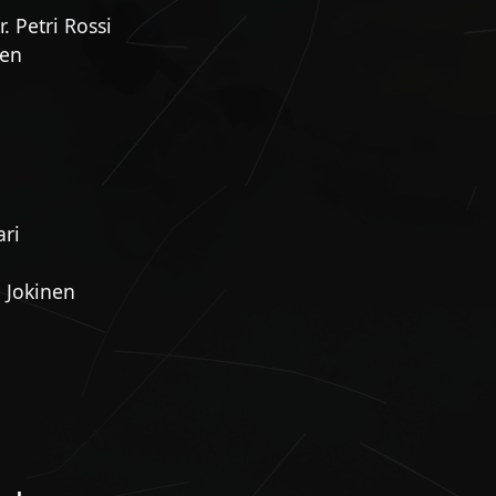
. Petri Rossi
nen
ari
a Jokinen