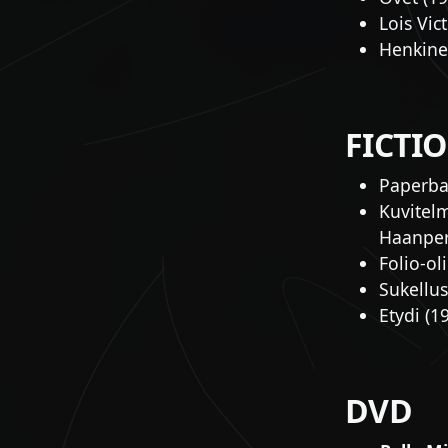
Lois Vic
Henkinen
FICTI
Paperbac
Kuvitelm
Haanpe
Folio-ol
Sukellus
Etydi (1
DVD