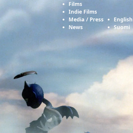
Films
Indie Films
Media / Press
English
News
Suomi