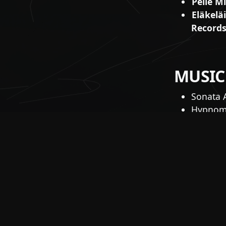
Pelle M
Eläkelä
Record
MUSIC
Sonata A
Hypnome
Entwine:
Norther:
Childr
Eläkeläi