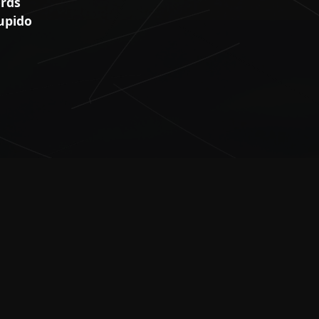
ords
upido