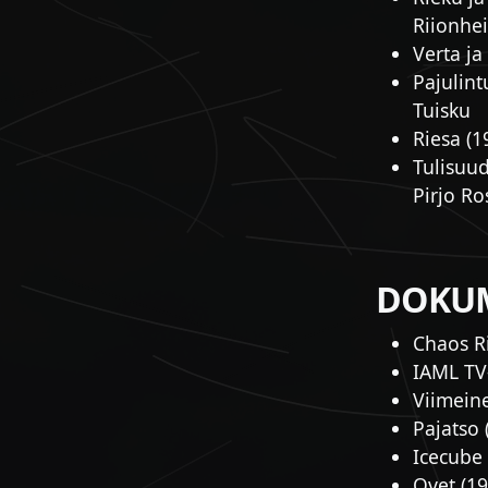
Riionhe
Verta ja
Pajulint
Tuisku
Riesa (1
Tulisuud
Pirjo Ro
DOKUM
Chaos Ri
IAML TV-
Viimeine
Pajatso 
Icecube 
Ovet (19